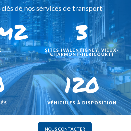
 clés de nos services de transport
m2
3
E
SITES (VALENTIGNEY, VIEUX-
CHARMONT-HÉRICOURT)
0
120
GÉS
VÉHICULES À DISPOSITION
NOUS CONTACTER