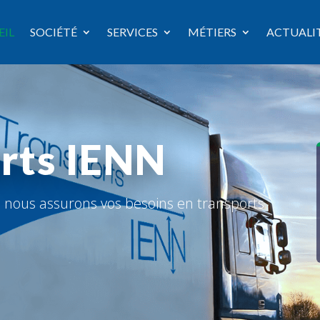
EIL
SOCIÉTÉ
SERVICES
MÉTIERS
ACTUALI
orts IENN
d, nous assurons vos besoins en transports