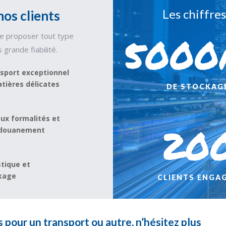
Les chiffres
os clients
5000
de proposer tout type
 grande fiabilité.
sport exceptionnel
tières délicates
DE STOCKAG
aux formalités et
20
édouanement
stique et
kage
CLIENTS ENGA
 pour un transport ou autre, n’hésitez plus