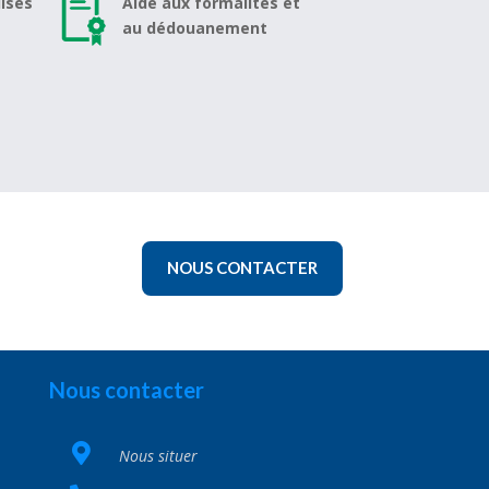
ises
Aide aux formalités et
au dédouanement
NOUS CONTACTER
Nous contacter
Nous situer