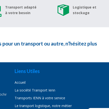
Transport adapté
Logistique et
à votre besoin
stockage
 pour un transport ou autre, n’hésitez plus
Liens Utiles
Accueil
La société Transport Ienn
oche
Transports IENN à votre service
Le transport logistique, notre métier