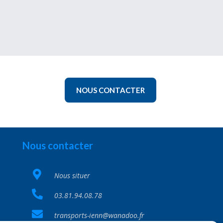
NOUS CONTACTER
Nous contacter
Nous situer
03.81.94.08.78
transports-ienn@wanadoo.fr